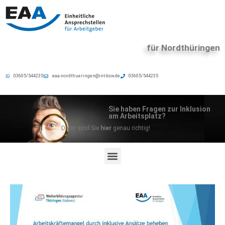
für Nordthüringen
03605/544235
eaa-nordthueringen@int-bsw.de
03605/544235
Sie haben Fragen zur Inklusion
am Arbeitsplatz?
Dann sind Sie
hier
genau richtig
!