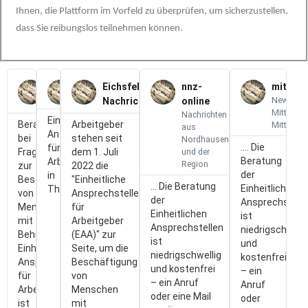
Ihnen, die Plattform im Vorfeld zu überprüfen, um sicherzustellen,
dass Sie reibungslos teilnehmen können.
kyfhäuser
firmenpresse.de
Eichsfelder
nnz-
mittels
News aro
nachrichten
Nachrichten
online
Mittelsta
Nachrichten
Einheitliche
Beratung
Arbeitgeber
Mittelsta
aus
Ansprechstellen
bei
stehen seit
Nordhausen
.... Die
für
Fragen
dem 1. Juli
und der
Beratung
Arbeitgeber
Region
zur
2022 die
der
in
Beschäftigung
"Einheitliche
... Die Beratung
Einheitlichen
Thüringen
von
Ansprechstellen
der
Ansprechstell
Menschen
für
Einheitlichen
ist
mit
Arbeitgeber
Ansprechstellen
niedrigschwelli
Behinderung
(EAA)" zur
ist
und
Einheitliche
Seite, um die
niedrigschwellig
kostenfrei
Ansprechstelle
Beschäftigung
und kostenfrei
– ein
für
von
– ein Anruf
Anruf
Arbeitgeber
Menschen
oder eine Mail
oder
ist
mit