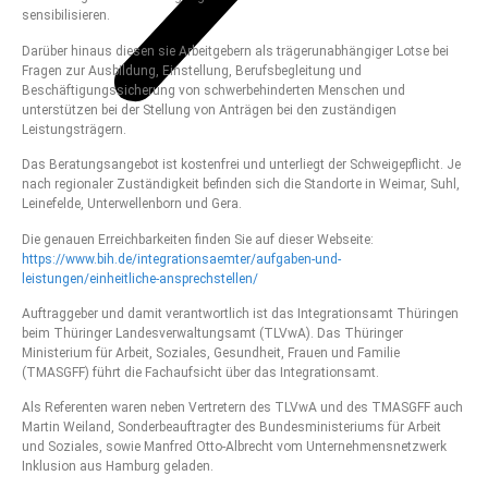
sensibilisieren.
Darüber hinaus diesen sie Arbeitgebern als trägerunabhängiger Lotse bei
Fragen zur Ausbildung, Einstellung, Berufsbegleitung und
Beschäftigungssicherung von schwerbehinderten Menschen und
unterstützen bei der Stellung von Anträgen bei den zuständigen
Leistungsträgern.
Das Beratungsangebot ist kostenfrei und unterliegt der Schweigepflicht. Je
nach regionaler Zuständigkeit befinden sich die Standorte in Weimar, Suhl,
Leinefelde, Unterwellenborn und Gera.
Die genauen Erreichbarkeiten finden Sie auf dieser Webseite:
https://www.bih.de/integrationsaemter/aufgaben-und-
leistungen/einheitliche-ansprechstellen/
Auftraggeber und damit verantwortlich ist das Integrationsamt Thüringen
beim Thüringer Landesverwaltungsamt (TLVwA). Das Thüringer
Ministerium für Arbeit, Soziales, Gesundheit, Frauen und Familie
(TMASGFF) führt die Fachaufsicht über das Integrationsamt.
Als Referenten waren neben Vertretern des TLVwA und des TMASGFF auch
Martin Weiland, Sonderbeauftragter des Bundesministeriums für Arbeit
und Soziales, sowie Manfred Otto-Albrecht vom Unternehmensnetzwerk
Inklusion aus Hamburg geladen.