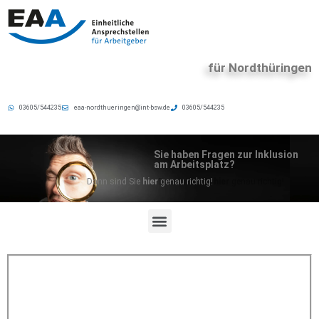
für Nordthüringen
03605/544235
eaa-nordthueringen@int-bsw.de
03605/544235
Sie haben Fragen zur Inklusion
am Arbeitsplatz?
Dann sind Sie
hier
genau richtig
!