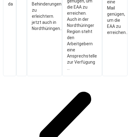
genügen, um
eine
da
Behinderungen
die EAA zu
Mail
zu
erreichen.
genügen,
erleichtern.
Auch in der
um die
jetzt auch in
Nordthüringer
EAA zu
Nordthüringen...
Region steht
erreichen....
den
Arbeitgebern
eine
Ansprechstelle
zur Verfügung
...