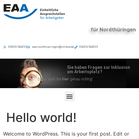
für Nordthüringen
03605/544235
eaa-nordthueringen@int-bsw.de
03605/544235
Sie haben Fragen zur Inklusion
am Arbeitsplatz?
Dann sind Sie
hier
genau richtig
!
Hello world!
Welcome to WordPress. This is your first post. Edit or